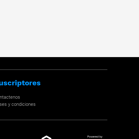
uscriptores
ntactenos
ses y condiciones