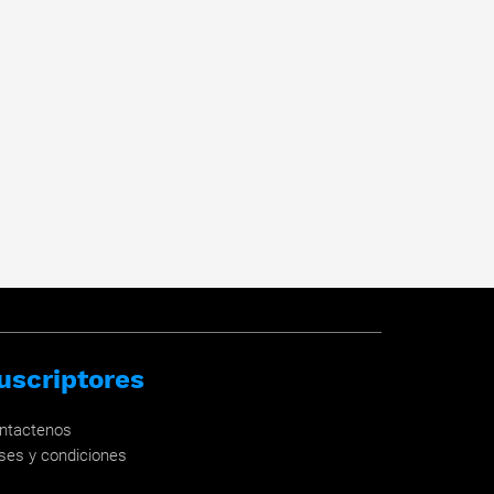
uscriptores
ntactenos
ses y condiciones