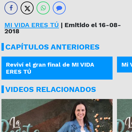
MI VIDA ERES TÚ
| Emitido el 16-08-
2018
CAPÍTULOS ANTERIORES
14-02-2019
13-02
Reviví el gran final de MI VIDA
Mi 
ERES TÚ
VIDEOS RELACIONADOS