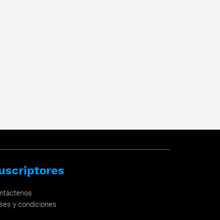
uscriptores
ntactenos
ses y condiciones