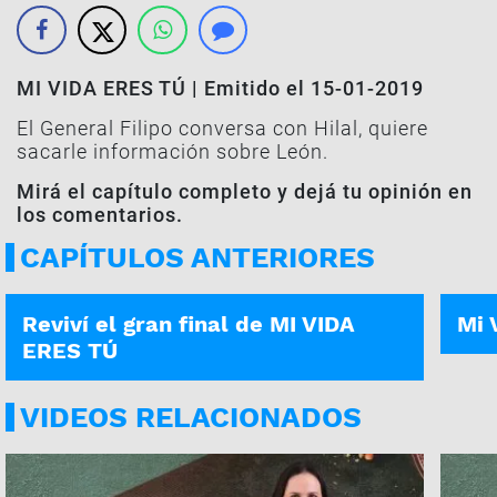
MI VIDA ERES TÚ | Emitido el 15-01-2019
El General Filipo conversa con Hilal, quiere
sacarle información sobre León.
Mirá el capítulo completo y dejá tu opinión en
los comentarios.
CAPÍTULOS ANTERIORES
14-02-2019
13-02
Reviví el gran final de MI VIDA
Mi 
ERES TÚ
VIDEOS RELACIONADOS