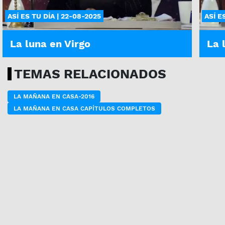
ASÍ ES TU DÍA | 22-08-2025
ASÍ E
La luna en Virgo
La 
TEMAS RELACIONADOS
LA MAÑANA EN CASA-2016
LA MAÑANA EN CASA CAPÍTULOS COMPLETOS