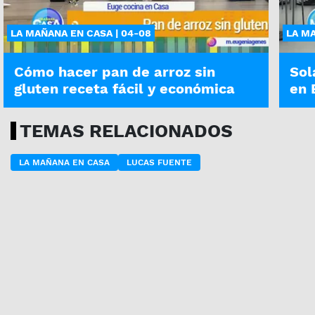
LA MAÑANA EN CASA | 04-08
LA MA
Cómo hacer pan de arroz sin
Sol
gluten receta fácil y económica
en 
TEMAS RELACIONADOS
LA MAÑANA EN CASA
LUCAS FUENTE