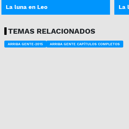
La luna en Leo
La 
TEMAS RELACIONADOS
ARRIBA GENTE-2015
ARRIBA GENTE CAPÍTULOS COMPLETOS