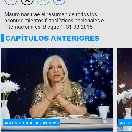
Mauro nos trae el resumen de todos los
acontecimientos futbolísticos nacionales e
internacionales. Bloque 1. 31-08-2015.
CAPÍTULOS ANTERIORES
ASÍ ES TU DÍA | 05-01-2026
ASÍ E