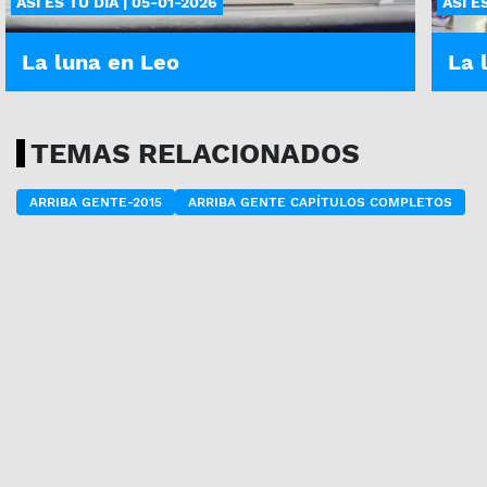
ASÍ ES TU DÍA | 05-01-2026
ASÍ E
La luna en Leo
La 
TEMAS RELACIONADOS
ARRIBA GENTE-2015
ARRIBA GENTE CAPÍTULOS COMPLETOS