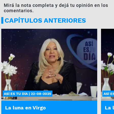
Mirá la nota completa y dejá tu opinión en los
comentarios.
CAPÍTULOS ANTERIORES
ASÍ ES TU DÍA | 22-08-2025
ASÍ E
La luna en Virgo
La 