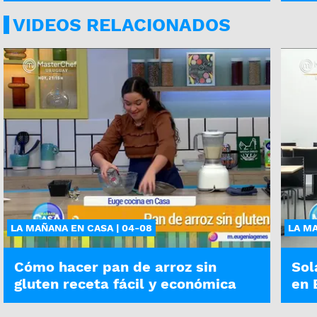
VIDEOS RELACIONADOS
LA MAÑANA EN CASA | 04-08
LA MA
Cómo hacer pan de arroz sin
Sol
gluten receta fácil y económica
en 