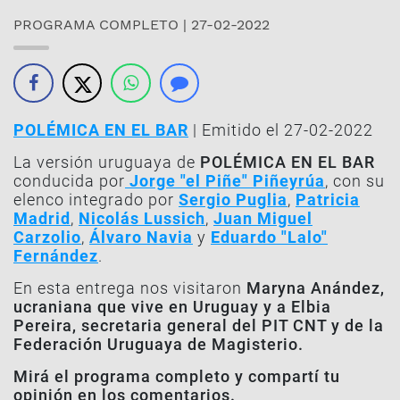
PROGRAMA COMPLETO | 27-02-2022
POLÉMICA EN EL BAR
| Emitido el 27-02-2022
La versión uruguaya de
POLÉMICA EN EL BAR
conducida por
Jorge "el Piñe" Piñeyrúa
, con su
elenco integrado por
Sergio Puglia
,
Patricia
Madrid
,
Nicolás Lussich
,
Juan Miguel
Carzolio
,
Álvaro Navia
y
Eduardo "Lalo"
Fernández
.
En esta entrega nos visitaron
Maryna Anández,
ucraniana que vive en Uruguay y a Elbia
Pereira, secretaria general del PIT CNT y de la
Federación Uruguaya de Magisterio.
Mirá el programa completo y compartí tu
opinión en los comentarios.