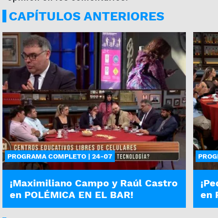
CAPÍTULOS ANTERIORES
PROGRAMA COMPLETO | 24-07
PROG
¡Maximiliano Campo y Raúl Castro
¡Pe
en POLÉMICA EN EL BAR!
en 