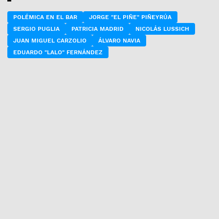
POLÉMICA EN EL BAR
JORGE "EL PIÑE" PIÑEYRÚA
SERGIO PUGLIA
PATRICIA MADRID
NICOLÁS LUSSICH
JUAN MIGUEL CARZOLIO
ÁLVARO NAVIA
EDUARDO "LALO" FERNÁNDEZ