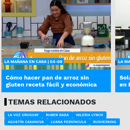
LA MAÑANA EN CASA | 04-08
LA MA
Cómo hacer pan de arroz sin
Sol
gluten receta fácil y económica
en 
TEMAS RELACIONADOS
LA VOZ URUGUAY
RUBEN RADA
VALERIA LYNCH
AGUSTÍN CASANOVA
LUANA PERSÍNCULA
RUSHERKING