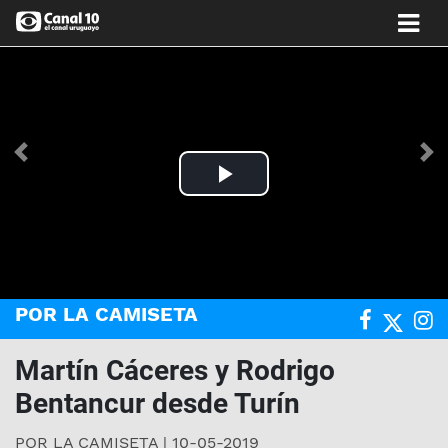
Anterior
Si
Play
Video
POR LA CAMISETA
Martín Cáceres y Rodrigo
Bentancur desde Turín
POR LA CAMISETA | 10-05-2019