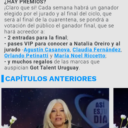
¿HAY PREMIOS?
¡Claro que sí! Cada semana habrá un ganador
elegido por el jurado y al final del ciclo, que
será al final de la cuarentena, se pondrá a
votación del público el ganador final, que se
hará acreedor a:
•
2 entradas para la final
;
•
pases VIP para conocer a Natalia Oreiro y al
jurado
-
Agustín Casanova
,
Claudia Fernández
,
Orlando Petinatti
y
María Noel Riccetto
;
•
y muchos regalos
de las marcas que
auspician
Got Talent Uruguay
.
CAPÍTULOS ANTERIORES