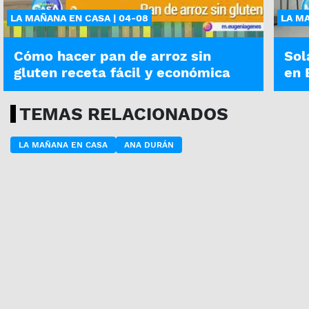
LA MAÑANA EN CASA | 04-08
LA MA
Cómo hacer pan de arroz sin
Sol
gluten receta fácil y económica
en 
TEMAS RELACIONADOS
LA MAÑANA EN CASA
ANA DURÁN