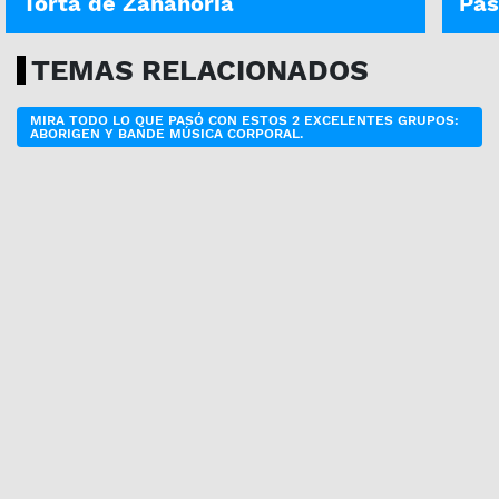
Torta de Zanahoria
Pas
TEMAS RELACIONADOS
MIRA TODO LO QUE PASÓ CON ESTOS 2 EXCELENTES GRUPOS:
ABORIGEN Y BANDE MÚSICA CORPORAL.