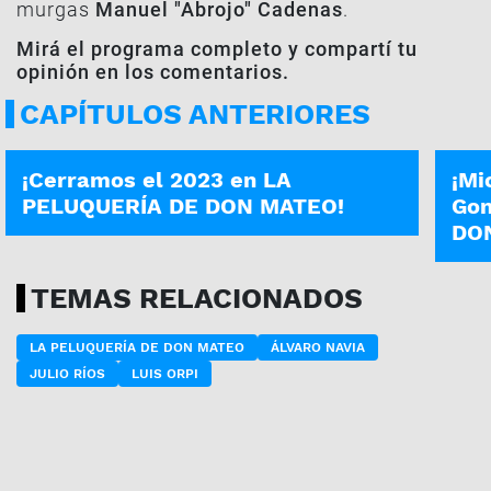
murgas
Manuel "Abrojo" Cadenas
.
Mirá el programa completo y compartí tu
opinión en los comentarios.
CAPÍTULOS ANTERIORES
PROGRAMA COMPLETO
PROG
¡Cerramos el 2023 en LA
¡Mi
PELUQUERÍA DE DON MATEO!
Gon
DO
TEMAS RELACIONADOS
LA PELUQUERÍA DE DON MATEO
ÁLVARO NAVIA
JULIO RÍOS
LUIS ORPI