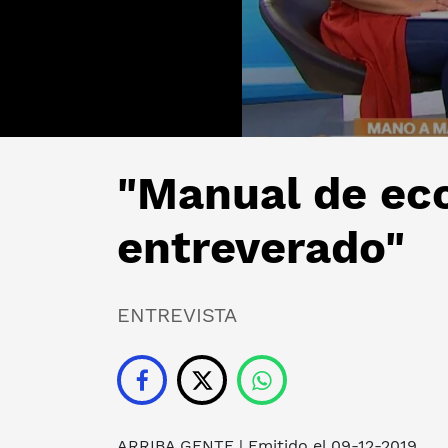
"Manual de ec
entreverado"
ENTREVISTA
ARRIBA GENTE
| Emitido el 09-12-2019