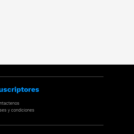
uscriptores
ntactenos
ses y condiciones