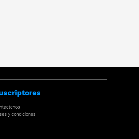
uscriptores
ntactenos
ses y condiciones