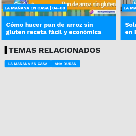
LA MAÑANA EN CASA | 04-08
LA MA
Cómo hacer pan de arroz sin
Sol
gluten receta fácil y económica
en 
TEMAS RELACIONADOS
LA MAÑANA EN CASA
ANA DURÁN