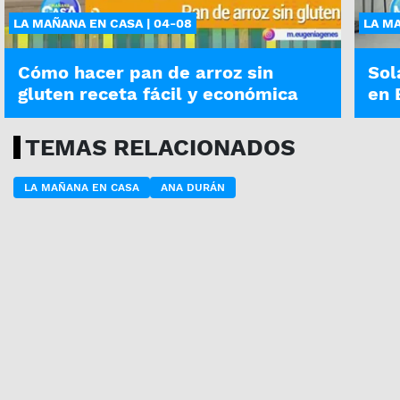
LA MAÑANA EN CASA | 04-08
LA MA
Cómo hacer pan de arroz sin
Sol
gluten receta fácil y económica
en 
TEMAS RELACIONADOS
LA MAÑANA EN CASA
ANA DURÁN