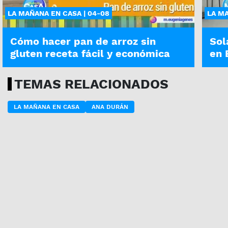
LA MAÑANA EN CASA | 04-08
LA MA
Cómo hacer pan de arroz sin
Sol
gluten receta fácil y económica
en 
TEMAS RELACIONADOS
LA MAÑANA EN CASA
ANA DURÁN