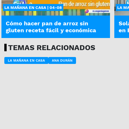
LA MAÑANA EN CASA | 04-08
LA MA
Cómo hacer pan de arroz sin
Sol
gluten receta fácil y económica
en 
TEMAS RELACIONADOS
LA MAÑANA EN CASA
ANA DURÁN