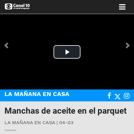
Anterior
Si
Play
Video
LA MAÑANA EN CASA
Manchas de aceite en el parquet
LA MAÑANA EN CASA | 04-03