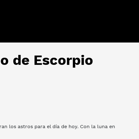
no de Escorpio
ran los
astros
para el día de hoy. Con la luna en