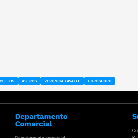
MPLETOS
ASTROS
VERÓNICA LAVALLE
HORÓSCOPO
Departamento
S
Comercial
Co
Ba
Departamento comercial