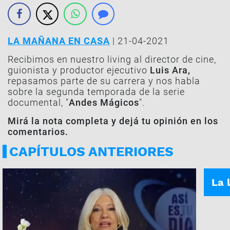
LA MAÑANA EN CASA
| 21-04-2021
Recibimos en nuestro living al director de cine,
guionista y productor ejecutivo
Luis Ara,
repasamos parte de su carrera y nos habla
sobre la segunda temporada de la serie
documental, "
Andes Mágicos
".
Mirá la nota completa y dejá tu opinión en los
comentarios.
CAPÍTULOS ANTERIORES
ASÍ E
La 