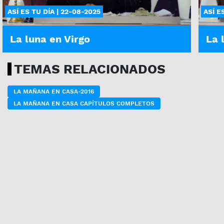
ASÍ ES TU DÍA | 22-08-2025
ASÍ E
La luna en Virgo
La 
TEMAS RELACIONADOS
LA MAÑANA EN CASA-2016
LA MAÑANA EN CASA CAPÍTULOS COMPLETOS