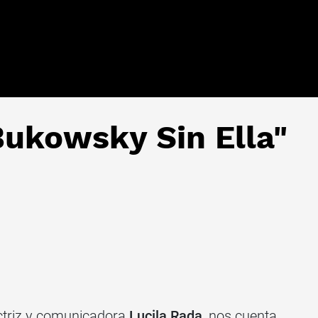
Bukowsky Sin Ella"
actriz y comunicadora
Lucila Rada
, nos cuenta