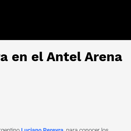
a en el Antel Arena
rgentino
Luciano Pereyra
, para conocer los