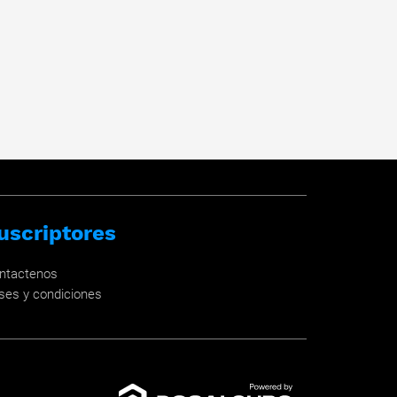
uscriptores
ntactenos
ses y condiciones