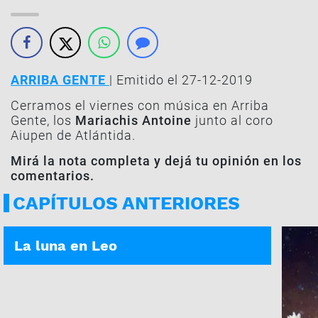
ARRIBA GENTE
| Emitido el 27-12-2019
Cerramos el viernes con música en Arriba
Gente, los
Mariachis Antoine
junto al coro
Aiupen de Atlántida.
Mirá la nota completa y dejá tu opinión en los
comentarios.
CAPÍTULOS ANTERIORES
ASÍ ES TU DÍA | 05-01-2026
La luna en Leo