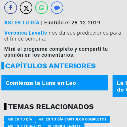
ASÍ ES TU DÍA
| Emitido el 28-12-2019
Verónica Lavalle
nos da sus predicciones para
el fin de semana.
Mirá el programa completo y compartí tu
opinión en los comentarios.
CAPÍTULOS ANTERIORES
ASÍ ES TU DÍA | 21-12-2021
ASÍ E
Comienza la Luna en Leo
La 
de 
TEMAS RELACIONADOS
ASÍ ES TU DÍA
ASÍ ES TU DÍA CAPÍTULOS COMPLETOS
ASI ES TU DIA-2019
VERÓNICA LAVALLE