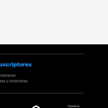
uscriptores
ntactenos
ses y condiciones