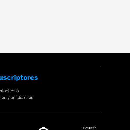
uscriptores
ntactenos
ses y condiciones