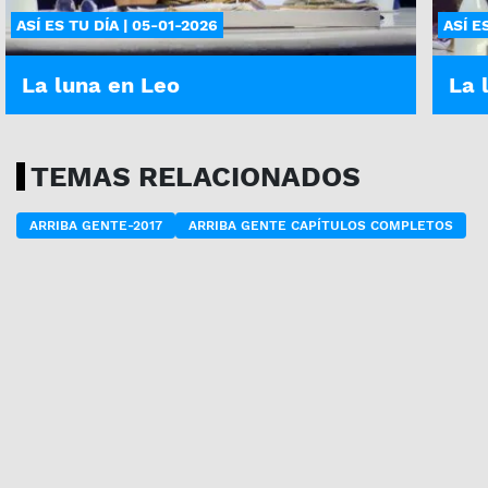
ASÍ ES TU DÍA | 05-01-2026
ASÍ E
La luna en Leo
La 
TEMAS RELACIONADOS
ARRIBA GENTE-2017
ARRIBA GENTE CAPÍTULOS COMPLETOS