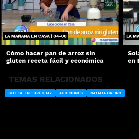
LA MAÑANA EN CASA | 04-08
LA MA
Cómo hacer pan de arroz sin
Sol
gluten receta fácil y económica
en 
TEMAS RELACIONADOS
GOT TALENT URUGUAY
AUDICIONES
NATALIA OREIRO