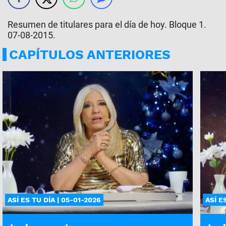
Resumen de titulares para el día de hoy. Bloque 1.
07-08-2015.
CAPÍTULOS ANTERIORES
ASÍ ES TU DÍA | 05-01-2026
ASÍ E