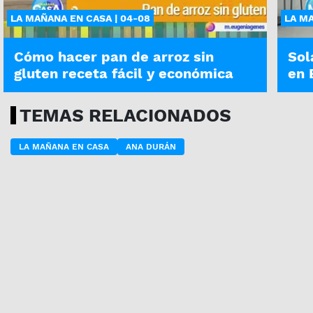
LA MAÑANA EN CASA | 04-08
LA MA
Cómo hacer pan de arroz sin
Sol
gluten receta fácil y económica
en 
TEMAS RELACIONADOS
LA MAÑANA EN CASA
ANA DURÁN