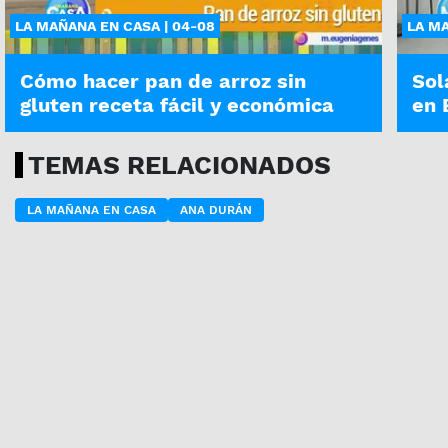
LA MAÑANA EN CASA | 04-08
LA MA
Cómo hacer pan de arroz sin
Sol
gluten receta fácil y económica
en 
TEMAS RELACIONADOS
LA MAÑANA EN CASA
ANA DURÁN