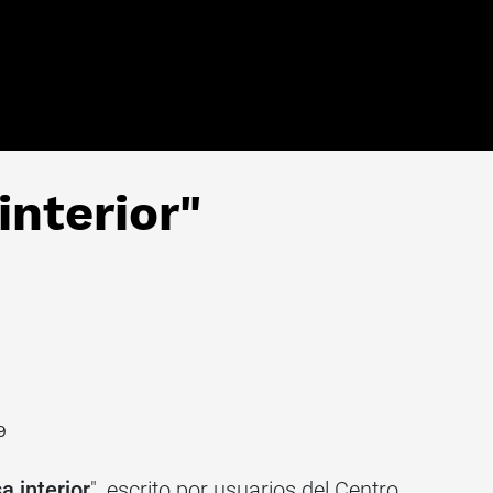
interior"
9
a interior
", escrito por usuarios del Centro