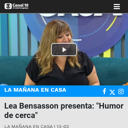
Play
Video
LA MAÑANA EN CASA
Lea Bensasson presenta: "Humor
de cerca"
LA MAÑANA EN CASA | 13-02