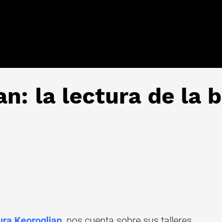
n: la lectura de la b
ura Keoroglian
, nos cuenta sobre sus talleres