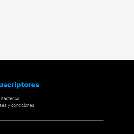
uscriptores
ntactenos
ses y condiciones