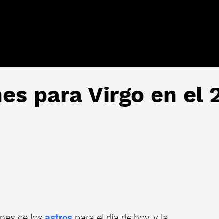
es para Virgo en el 
ones de los
astros
para el día de hoy, y la