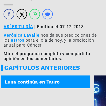
ASÍ ES TU DÍA
| Emitido el 07-12-2018
Verónica Lavalle
nos da sus predicciones de
los
astros
para el día de hoy, y la predicción
anual para Cáncer.
Mirá el programa completo y compartí tu
opinión en los comentarios.
CAPÍTULOS ANTERIORES
ASÍ ES TU DÍA | 06-08-2026
Luna continúa en Tauro