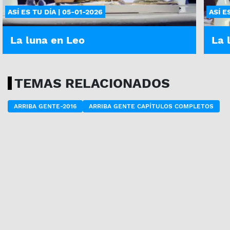
ASÍ ES TU DÍA | 05-01-2026
ASÍ E
La luna en Leo
La 
TEMAS RELACIONADOS
ARRIBA GENTE-2016
ARRIBA GENTE CAPÍTULOS COMPLETOS