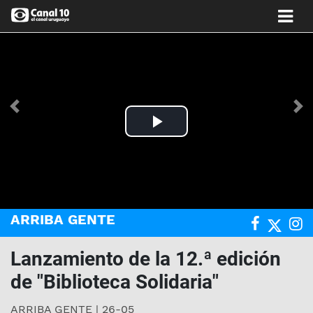
Anterior
Si
Play
Video
ARRIBA GENTE
Lanzamiento de la 12.ª edición
de "Biblioteca Solidaria"
ARRIBA GENTE | 26-05