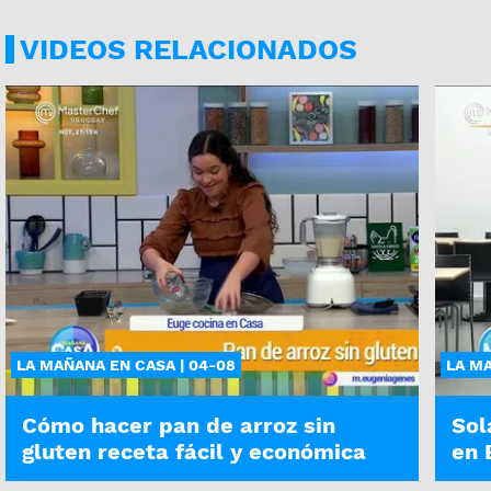
VIDEOS RELACIONADOS
LA MAÑANA EN CASA | 04-08
LA MA
Cómo hacer pan de arroz sin
Sol
gluten receta fácil y económica
en 