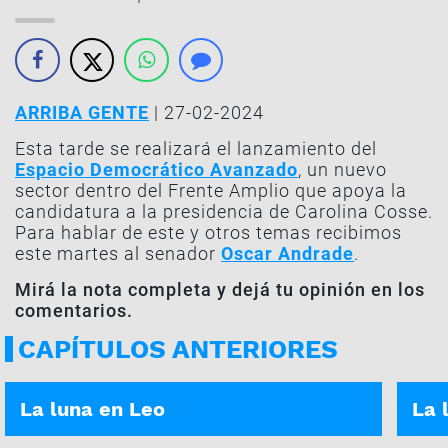
ARRIBA GENTE
| 27-02-2024
Esta tarde se realizará el lanzamiento del
Espacio Democrático Avanzado
, un nuevo
sector dentro del Frente Amplio que apoya la
candidatura a la presidencia de Carolina Cosse.
Para hablar de este y otros temas recibimos
este martes al senador
Oscar Andrade
.
Mirá la nota completa y dejá tu opinión en los
comentarios.
CAPÍTULOS ANTERIORES
ASÍ ES TU DÍA | 05-01-2026
ASÍ E
La luna en Leo
La 