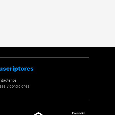
uscriptores
ntactenos
ses y condiciones